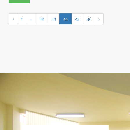
‹
1
…
42
43
44
45
46
›