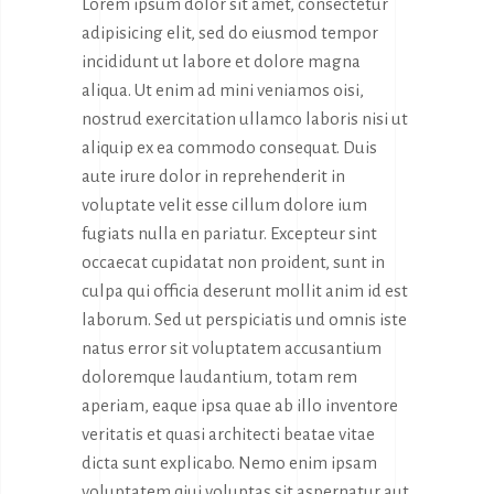
Lorem ipsum dolor sit amet, consectetur
adipisicing elit, sed do eiusmod tempor
incididunt ut labore et dolore magna
aliqua. Ut enim ad mini veniamos oisi,
nostrud exercitation ullamco laboris nisi ut
aliquip ex ea commodo consequat. Duis
aute irure dolor in reprehenderit in
voluptate velit esse cillum dolore ium
fugiats nulla en pariatur. Excepteur sint
occaecat cupidatat non proident, sunt in
culpa qui officia deserunt mollit anim id est
laborum. Sed ut perspiciatis und omnis iste
natus error sit voluptatem accusantium
doloremque laudantium, totam rem
aperiam, eaque ipsa quae ab illo inventore
veritatis et quasi architecti beatae vitae
dicta sunt explicabo. Nemo enim ipsam
voluptatem qiui voluptas sit aspernatur aut