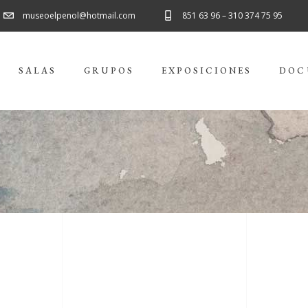
museoelpenol@hotmail.com
851 63 96 – 310 374 75 95
SALAS
GRUPOS
EXPOSICIONES
DOC