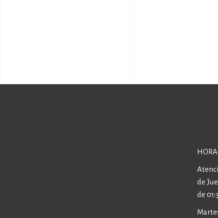
HORA
Atenci
de Ju
de 01:
Martes