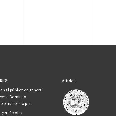
RIOS
Aliados:
ón al público en general:
eves a Domingo
30 p.m. a 05:00 p.m.
 y miércoles: