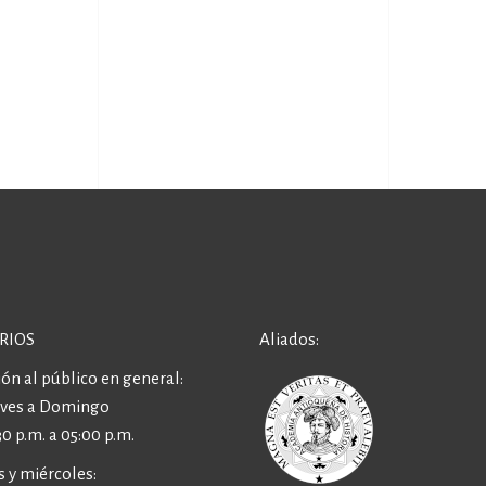
RIOS
Aliados:
ón al público en general:
eves a Domingo
30 p.m. a 05:00 p.m.
 y miércoles: