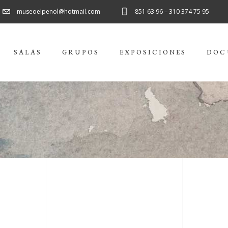
museoelpenol@hotmail.com
851 63 96 – 310 374 75 95
SALAS
GRUPOS
EXPOSICIONES
DOC