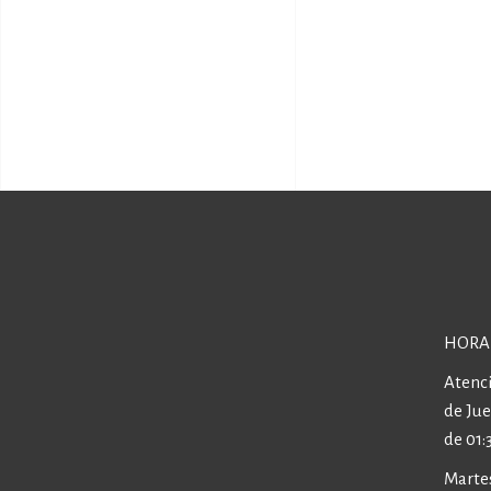
HORA
Atenci
de Ju
de 01:
Martes