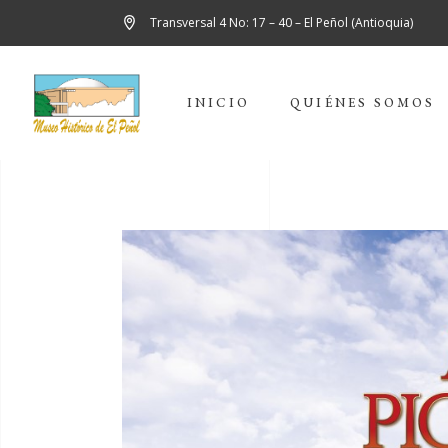
Transversal 4 No: 17 – 40 – El Peñol (Antioquia)
INICIO
QUIÉNES SOMOS