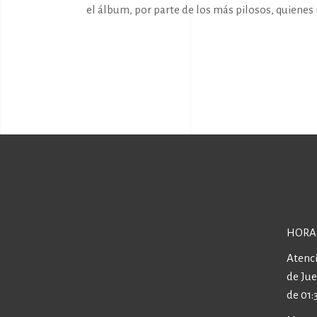
el álbum, por parte de los más pilosos, quienes
HORA
Atenci
de Ju
de 01: