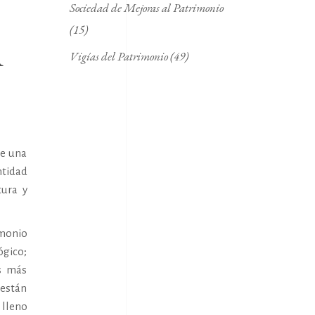
Sociedad de Mejoras al Patrimonio
(15)
A
Vigías del Patrimonio
(49)
de una
ntidad
tura y
imonio
ógico;
as más
 están
 lleno