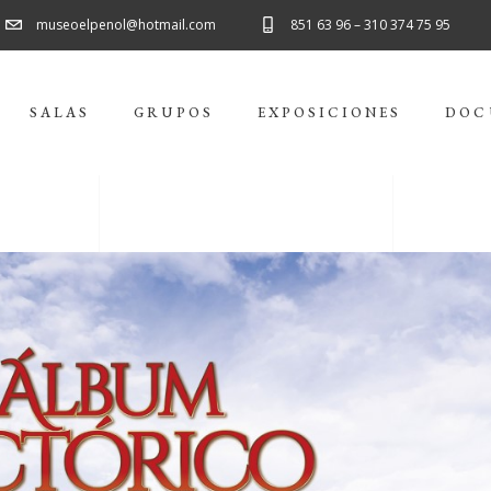
museoelpenol@hotmail.com
851 63 96 – 310 374 75 95
SALAS
GRUPOS
EXPOSICIONES
DOC