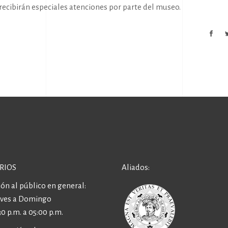
 recibirán especiales atenciones por parte del museo.
RIOS
Aliados:
ón al público en general:
eves a Domingo
30 p.m. a 05:00 p.m.