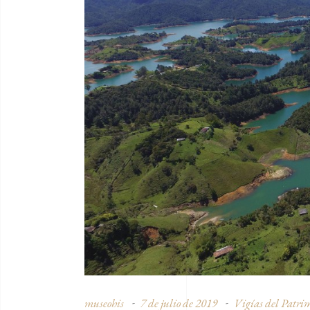
museohis
7 de julio de 2019
Vigías del Patri