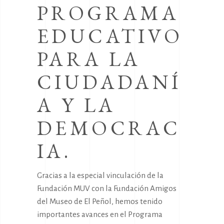
PROGRAMA
EDUCATIVO
PARA LA
CIUDADANÍ
A Y LA
DEMOCRAC
IA.
Gracias a la especial vinculación de la
Fundación MUV con la Fundación Amigos
del Museo de El Peñol, hemos tenido
importantes avances en el Programa