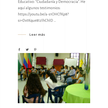
Educativo: "Ciudadanía y Democracia". He
aquí algunos testimonios:
https://youtu.be/a-s1OHCfKp8?
si=DvtKque8IzlhChlD
Leer más