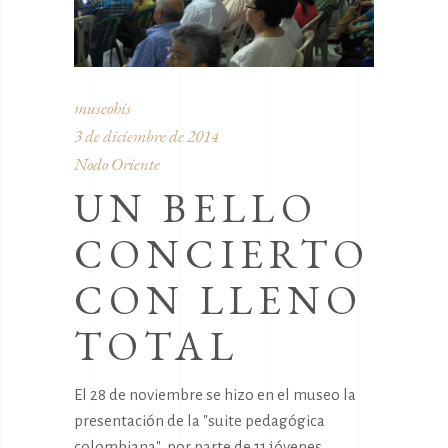
museohis
3 de diciembre de 2014
Nodo Oriente
UN BELLO
CONCIERTO
CON LLENO
TOTAL
El 28 de noviembre se hizo en el museo la
presentación de la "suite pedagógica
colombiana", por parte de 11 jóvenes