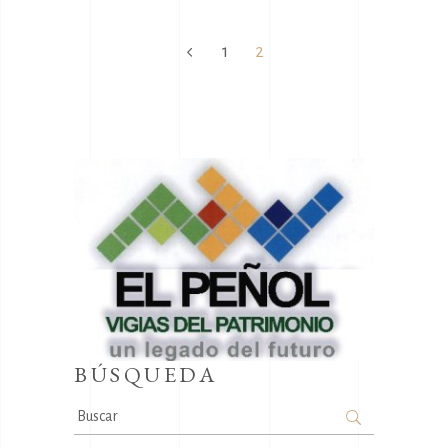
1
2
BÚSQUEDA
Search
for: