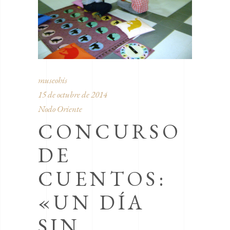
museohis
15 de octubre de 2014
Nodo Oriente
CONCURSO
DE
CUENTOS:
«UN DÍA
SIN