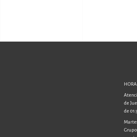
HORA
Atenci
de Ju
de 01:
Martes
Grupos