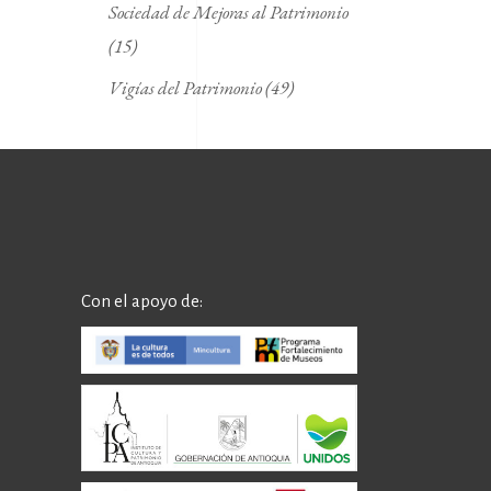
Sociedad de Mejoras al Patrimonio
(15)
Vigías del Patrimonio
(49)
Con el apoyo de: