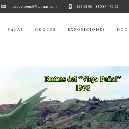
museoelpenol@hotmail.com
851 63 96 – 310 374 75 95
SALAS
GRUPOS
EXPOSICIONES
DOC