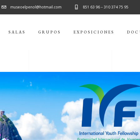
museoelpenol@hotmail.com
851 63 96 – 310 374 75 95
SALAS
GRUPOS
EXPOSICIONES
DOC