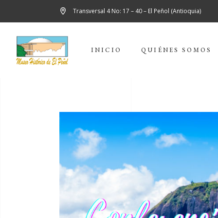
Transversal 4 No: 17 – 40 – El Peñol (Antioquia)
INICIO
QUIÉNES SOMOS