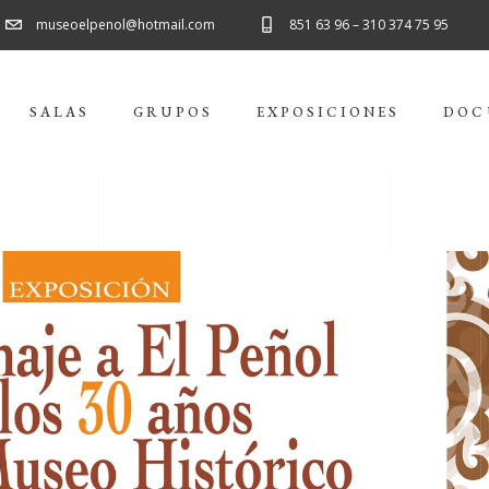
museoelpenol@hotmail.com
851 63 96 – 310 374 75 95
SALAS
GRUPOS
EXPOSICIONES
DOC