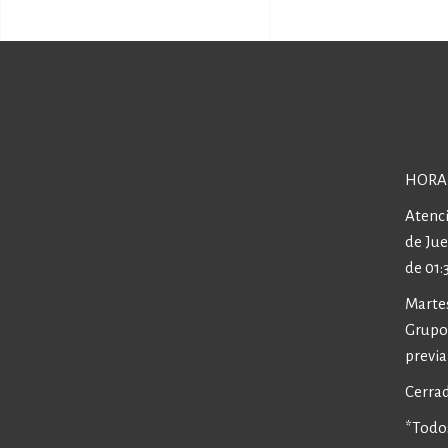
HORA
Atenci
de Ju
de 01:
Martes
Grupos
previa
Cerrad
*Todos