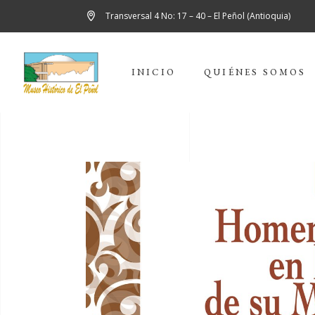
Transversal 4 No: 17 – 40 – El Peñol (Antioquia)
INICIO
QUIÉNES SOMOS