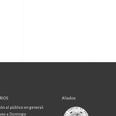
RIOS
Aliados:
ón al público en general:
eves a Domingo