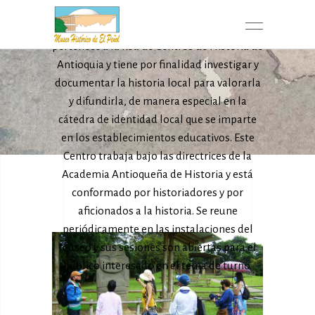
El Centro de Historia de El Peñol se llama
Fray Miguel de Castro y Rivadeneira;
pertenece a la Red de Centros de Historia de
Antioquia y tiene por finalidad investigar y
documentar la historia local para valorarla
y difundirla, de manera especial en la
cátedra de identidad local que se imparte
en los establecimientos educativos. Este
Centro trabaja bajo las directrices de la
Academia Antioqueña de Historia y está
conformado por historiadores y por
aficionados a la historia. Se reune
periódicamente en las instalaciones del
museo y sus sesiones son abiertas para el
público interesado en el tema de turno.